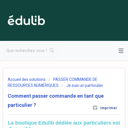
Accueil des solutions
PASSER COMMANDE DE
RESSOURCES NUMÉRIQUES
Je suis un particulier
Comment passer commande en tant que
particulier ?
Imprimer
La boutique Edulib
dédiée aux
particuliers
est