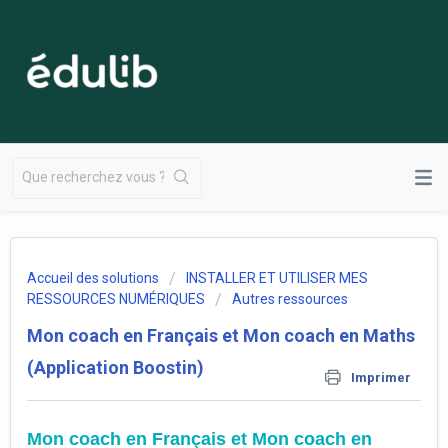
Accueil des solutions
INSTALLER ET UTILISER MES
RESSOURCES NUMÉRIQUES
Autres ressources
Mon coach en Français et Mon coach en Maths
(Application Boostin)
Imprimer
Mon coach en Français et Mon coach en