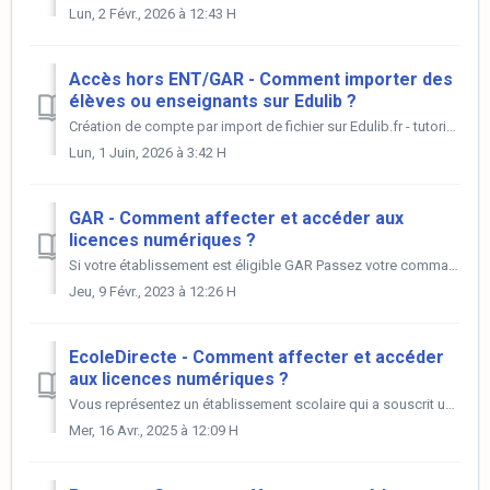
Lun, 2 Févr., 2026 à 12:43 H
Accès hors ENT/GAR - Comment importer des
élèves ou enseignants sur Edulib ?
Création de compte par import de fichier sur Edulib.fr - tutoriel détaillé Votre établissement n'est pas doté d'un ENT et vous avez commandé ...
Lun, 1 Juin, 2026 à 3:42 H
GAR - Comment affecter et accéder aux
licences numériques ?
Si votre établissement est éligible GAR Passez votre commande de licences numériques comme d'habitude auprès de votre libraire ou directement sur ed...
Jeu, 9 Févr., 2023 à 12:26 H
EcoleDirecte - Comment affecter et accéder
aux licences numériques ?
Vous représentez un établissement scolaire qui a souscrit un abonnement auprès d'EcoleDirecte ? Vous disposez donc d’interconnexions accessibles dir...
Mer, 16 Avr., 2025 à 12:09 H