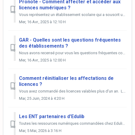
Pronote - Comment affecter et accéder aux
licences numériques ?
Vous représentez un établissement scolaire qui a souscrit un abonnement auprès d'Index Education ? Vous disposez donc d’interconnexions accessibles ...
Mer, 16 Avr., 2025 à 12:10 H
GAR - Quelles sont les questions fréquentes
des établissements ?
Nous avons recensé pour vous les questions fréquentes concernant les ressources Edulib accessibles depuis le médiacentre GAR de votre établissement. Le...
Mer, 16 Avr., 2025 à 12:00 H
Comment réinitialiser les affectations de
licences ?
Vous avez commandé des licences valables plus d'un an. La fin de l'année scolaire approche et vous souhaitez organiser l'équipement numérique ...
Mar, 25 Juin, 2024 à 4:20 H
Les ENT partenaires d'Edulib
Toutes les ressources numériques commandées chez Edulib sont accessibles depuis le GAR ainsi que depuis les plateformes ENT ci-dessous : Pronote Ecole...
Mar, 5 Mai, 2026 à 3:16 H